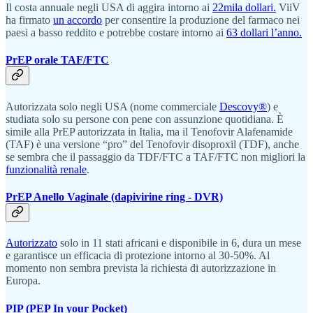
Il costa annuale negli USA di aggira intorno ai
22mila dollari.
ViiV
ha firmato
un accordo
per consentire la produzione del farmaco nei
paesi a basso reddito e potrebbe costare intorno ai
63 dollari l’anno.
PrEP orale TAF/FTC
Autorizzata solo negli USA (nome commerciale
Descovy®
) e
studiata solo su persone con pene con assunzione quotidiana. È
simile alla PrEP autorizzata in Italia, ma il Tenofovir Alafenamide
(TAF) è una versione “pro” del Tenofovir disoproxil (TDF), anche
se sembra che il passaggio da TDF/FTC a TAF/FTC non migliori la
funzionalità renale
.
PrEP Anello Vaginale (dapivirine ring - DVR)
Autorizzato
solo in 11 stati africani e disponibile in 6, dura un mese
e garantisce un efficacia di protezione intorno al 30-50%. Al
momento non sembra prevista la richiesta di autorizzazione in
Europa.
PIP (PEP In your Pocket)