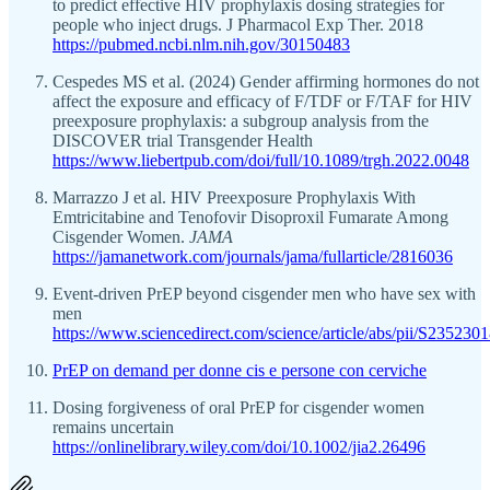
to predict effective HIV prophylaxis dosing strategies for
people who inject drugs. J Pharmacol Exp Ther. 2018
https://pubmed.ncbi.nlm.nih.gov/30150483
Cespedes MS et al. (2024) Gender affirming hormones do not
affect the exposure and efficacy of F/TDF or F/TAF for HIV
preexposure prophylaxis: a subgroup analysis from the
DISCOVER trial Transgender Health
https://www.liebertpub.com/doi/full/10.1089/trgh.2022.0048
Marrazzo J et al. HIV Preexposure Prophylaxis With
Emtricitabine and Tenofovir Disoproxil Fumarate Among
Cisgender Women.
JAMA
https://jamanetwork.com/journals/jama/fullarticle/2816036
Event-driven PrEP beyond cisgender men who have sex with
men
https://www.sciencedirect.com/science/article/abs/pii/S2352
PrEP on demand per donne cis e persone con cerviche
Dosing forgiveness of oral PrEP for cisgender women
remains uncertain
https://onlinelibrary.wiley.com/doi/10.1002/jia2.26496