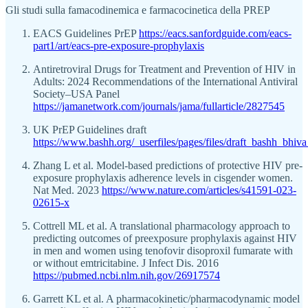
Gli studi sulla famacodinemica e farmacocinetica della PREP
EACS Guidelines PrEP
https://eacs.sanfordguide.com/eacs-
part1/art/eacs-pre-exposure-prophylaxis
Antiretroviral Drugs for Treatment and Prevention of HIV in
Adults: 2024 Recommendations of the International Antiviral
Society–USA Panel
https://jamanetwork.com/journals/jama/fullarticle/2827545
UK PrEP Guidelines draft
https://www.bashh.org/_userfiles/pages/files/draft_bashh_bhi
Zhang L et al. Model-based predictions of protective HIV pre-
exposure prophylaxis adherence levels in cisgender women.
Nat Med. 2023
https://www.nature.com/articles/s41591-023-
02615-x
Cottrell ML et al. A translational pharmacology approach to
predicting outcomes of preexposure prophylaxis against HIV
in men and women using tenofovir disoproxil fumarate with
or without emtricitabine. J Infect Dis. 2016
https://pubmed.ncbi.nlm.nih.gov/26917574
Garrett KL et al. A pharmacokinetic/pharmacodynamic model