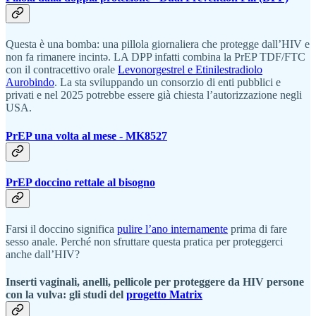
Questa è una bomba: una pillola giornaliera che protegge dall’HIV e
non fa rimanere incintə. LA DPP infatti combina la PrEP TDF/FTC
con il contracettivo orale
Levonorgestrel e Etinilestradiolo
Aurobindo
. La sta sviluppando un consorzio di enti pubblici e
privati e nel 2025 potrebbe essere già chiesta l’autorizzazione negli
USA.
PrEP una volta al mese - MK8527
PrEP doccino rettale al bisogno
Farsi il doccino significa
pulire l’ano internamente
prima di fare
sesso anale. Perché non sfruttare questa pratica per proteggerci
anche dall’HIV?
Inserti vaginali, anelli, pellicole per proteggere da HIV persone
con la vulva: gli studi del
progetto Matrix