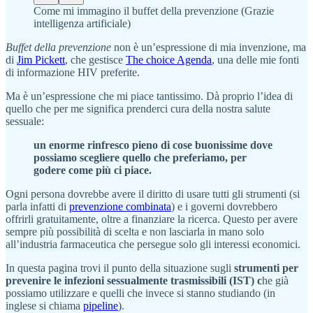
Come mi immagino il buffet della prevenzione (Grazie
intelligenza artificiale)
Buffet della prevenzione
non è un’espressione di mia invenzione, ma
di
Jim Pickett
, che gestisce
The choice Agenda
, una delle mie fonti
di informazione HIV preferite.
Ma è un’espressione che mi piace tantissimo. Dà proprio l’idea di
quello che per me significa prenderci cura della nostra salute
sessuale:
un enorme rinfresco pieno di cose buonissime dove
possiamo scegliere quello che preferiamo, per
godere come più ci piace.
Ogni persona dovrebbe avere il diritto di usare tutti gli strumenti (si
parla infatti di
prevenzione combinata
) e i governi dovrebbero
offrirli gratuitamente, oltre a finanziare la ricerca. Questo per avere
sempre più possibilità di scelta e non lasciarla in mano solo
all’industria farmaceutica che persegue solo gli interessi economici.
In questa pagina trovi il punto della situazione sugli
strumenti per
prevenire le infezioni sessualmente trasmissibili (IST) c
he già
possiamo utilizzare e quelli che invece si stanno studiando (in
inglese si chiama
pipeline
).