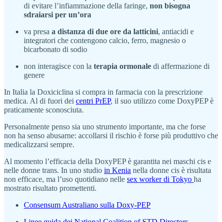
di evitare l’infiammazione della faringe,
non bisogna
sdraiarsi per un’ora
va presa
a distanza di due ore da latticini
, antiacidi e
integratori che contengono calcio, ferro, magnesio o
bicarbonato di sodio
non interagisce con la
terapia ormonale
di affermazione di
genere
In Italia la Doxiciclina si compra in farmacia con la prescrizione
medica. Al di fuori dei
centri PrEP
, il suo utilizzo come DoxyPEP è
praticamente sconosciuta.
Personalmente penso sia uno strumento importante, ma che forse
non ha senso abusarne: accollarsi il rischio è forse più produttivo che
medicalizzarsi sempre.
Al momento l’efficacia della DoxyPEP è garantita nei maschi cis e
nelle donne trans. In uno studio
in Kenia
nella donne cis è risultata
non efficace, ma l’uso quotidiano nelle
sex worker di Tokyo
ha
mostrato risultato promettenti.
Consensum Australiano sulla Doxy-PEP
Linee guida dei National Coalition of STD Directors