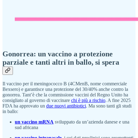
Gonorrea: un vaccino a protezione
parziale e tanti altri in ballo, si spera
Il vaccino per il meningococco B (4CMenB, nome commerciale
Bexsero) e garantisce una protezione del 30 /40% anche contro la
gonorrea. Tant’è che la commissione vaccini del Regno Unito ha
consigliato al governo di vaccinare
chi è più a rischio
. A fine 2025
FDA ha approvato un
due nuovi antibiotici
. Ma sono tanti gli studi
in ballo:
un vaccino mRNA
sviluppato da un’azienda danese e una
sud africana
un vaccino intranasale
, i cui dati preclinici sono promettenti