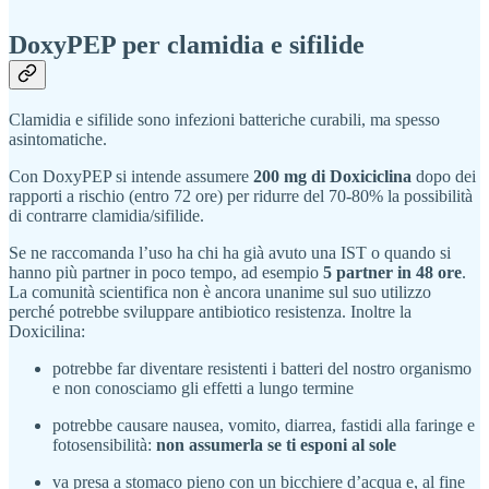
DoxyPEP per clamidia e sifilide
Clamidia e sifilide sono infezioni batteriche curabili, ma spesso
asintomatiche.
Con DoxyPEP si intende assumere
200 mg di Doxiciclina
dopo dei
rapporti a rischio (entro 72 ore) per ridurre del 70-80% la possibilità
di contrarre clamidia/sifilide.
Se ne raccomanda l’uso ha chi ha già avuto una IST o quando si
hanno più partner in poco tempo, ad esempio
5 partner in 48 ore
.
La comunità scientifica non è ancora unanime sul suo utilizzo
perché potrebbe sviluppare antibiotico resistenza. Inoltre la
Doxicilina:
potrebbe far diventare resistenti i batteri del nostro organismo
e non conosciamo gli effetti a lungo termine
potrebbe causare nausea, vomito, diarrea, fastidi alla faringe e
fotosensibilità:
non assumerla se ti esponi al sole
va presa a stomaco pieno con un bicchiere d’acqua e, al fine