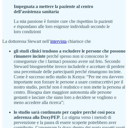
Impegnata a mettere lə paziente al centro
dell’assistenza sanitaria
La mia passione è fornire cure che rispettino lə pazienti
e rispondano alle loro esigenze individuali secondo le
loro condizioni
La dottoressa Stewart nell’
intervista
chiarisce che
gli studi clinici tendono a escludere le persone che possono
rimanere incinte
perché spesso non si conoscono le
conseguenze che i farmaci possono avere sul feto. Secondo
Steward bisognerebbe invece includerle e accettare di perdere
una percentuale delle partecipanti perché rimangono incinte.
Come è successo nello studio in Kenya: “Per me era davvero
importante non forzare le persone a usare contraccettivi per il
nostro studio, perché non è realistico e non mette la persona al
centro. Bisogna dare maggiore autonomia alle persone
gestanti e lasciare che siano loro a decidere se vogliono o
meno accedere alla ricerca”;
lo studio sarà continuato per capire perché così poca
aderenza alla DoxyPEP
.
Lo stigma verso i metodi di
prevenzione e la paura di essere scoperte potrebbero aver
contribuito. Consegnare la doxy dentro dei porta rossetti vuoti