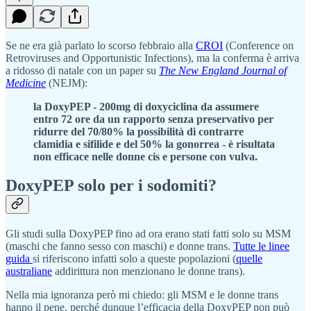
Se ne era già parlato lo scorso febbraio alla
CROI
(Conference on
Retroviruses and Opportunistic Infections), ma la conferma è arriva
a ridosso di natale con un paper su
The New England Journal of
Medicine
(NEJM):
la DoxyPEP - 200mg di doxyciclina da assumere
entro 72 ore da un rapporto senza preservativo per
ridurre del 70/80% la possibilità di contrarre
clamidia e sifilide e del 50% la gonorrea - è risultata
non efficace nelle donne cis e persone con vulva.
DoxyPEP solo per i sodomiti?
Gli studi sulla DoxyPEP fino ad ora erano stati fatti solo su MSM
(maschi che fanno sesso con maschi) e donne trans.
Tutte le linee
guida
si riferiscono infatti solo a queste popolazioni (
quelle
australiane
addirittura non menzionano le donne trans).
Nella mia ignoranza però mi chiedo: gli MSM e le donne trans
hanno il pene, perché dunque l’efficacia della DoxyPEP non può