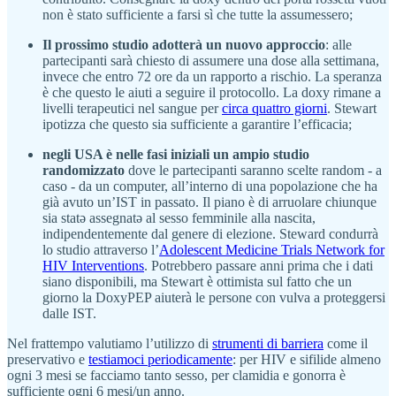
non è stato sufficiente a farsi sì che tutte la assumessero;
Il prossimo studio adotterà un nuovo approccio
: alle
partecipanti sarà chiesto di assumere una dose alla settimana,
invece che entro 72 ore da un rapporto a rischio. La speranza
è che questo le aiuti a seguire il protocollo. La doxy rimane a
livelli terapeutici nel sangue per
circa quattro giorni
. Stewart
ipotizza che questo sia sufficiente a garantire l’efficacia;
negli USA è nelle fasi iniziali un ampio studio
randomizzato
dove le partecipanti saranno scelte random - a
caso - da un computer, all’interno di una popolazione che ha
già avuto un’IST in passato. Il piano è di arruolare chiunque
sia statə assegnatə al sesso femminile alla nascita,
indipendentemente dal genere di elezione. Steward condurrà
lo studio attraverso l’
Adolescent Medicine Trials Network for
HIV Interventions
. Potrebbero passare anni prima che i dati
siano disponibili, ma Stewart è ottimista sul fatto che un
giorno la DoxyPEP aiuterà le persone con vulva a proteggersi
dalle IST.
Nel frattempo valutiamo l’utilizzo di
strumenti di barriera
come il
preservativo e
testiamoci periodicamente
: per HIV e sifilide almeno
ogni 3 mesi se facciamo tanto sesso, per clamidia e gonorra è
sufficiente ogni 6 mesi/un anno.