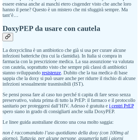
essere estesa anche ai maschi etero cisgender visto che anche loro
hanno il pene? Questo è un mistero che mi sfuggirà sempre. Ma
tant’è…
DoxyPEP da usare con cautela
La doxyciclina è un antibiotico che già si usa per curare alcune
infezioni batteriche (tra cui la clamidia). In Italia si compra in
farmacia con la prescrizione medica. La sua assunzione va valutata
con cautela, soprattutto visto che sempre più classi di antibiotici
stanno sviluppando
resistenze
. Dubito che lə tua medicə di base
sappia che la doxy si può usare anche per ridurre il rischio di alcune
infezioni sessualmente trasmissibili (IST).
Se pensi possa fare al caso tuo perché ti capita di fare sesso senza
preservativo, valuta prima di tutto la PrEP: il farmaco e il protocollo
sanitario per proteggersi dall’HIV. Adesso è gratuita e
i centri PrEP
spero siano in grado di consigliarti anche sulla DoxyPEP.
Le linee guida australiane dicono una cosa molto saggia:
non è raccomandato l’uso quotidiano della doxy (con 100mg al
giorno). Tuttavia, per alcune persone, assumerla tutti i giorni