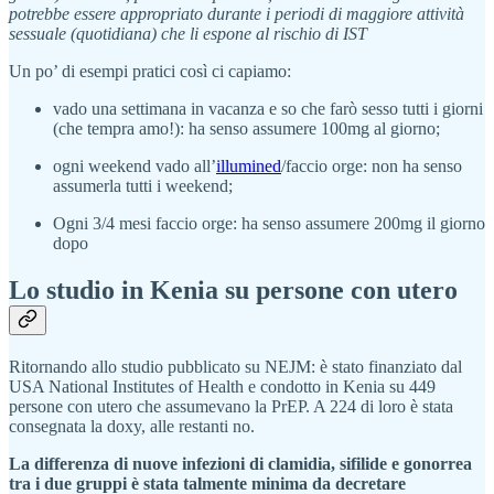
potrebbe essere appropriato durante i periodi di maggiore attività
sessuale (quotidiana) che li espone al rischio di IST
Un po’ di esempi pratici così ci capiamo:
vado una settimana in vacanza e so che farò sesso tutti i giorni
(che tempra amo!): ha senso assumere 100mg al giorno;
ogni weekend vado all’
illumined
/faccio orge: non ha senso
assumerla tutti i weekend;
Ogni 3/4 mesi faccio orge: ha senso assumere 200mg il giorno
dopo
Lo studio in Kenia su persone con utero
Ritornando allo studio pubblicato su NEJM: è stato finanziato dal
USA National Institutes of Health e condotto in Kenia su 449
persone con utero che assumevano la PrEP. A 224 di loro è stata
consegnata la doxy, alle restanti no.
La differenza di nuove infezioni di clamidia, sifilide e gonorrea
tra i due gruppi è stata talmente minima da decretare