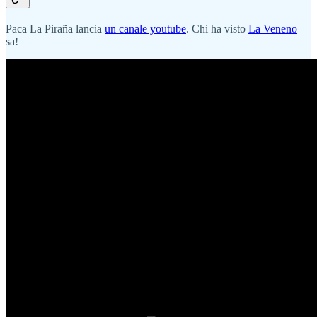
Paca La Piraña lancia
un canale youtube
. Chi ha visto
La Veneno
sa!