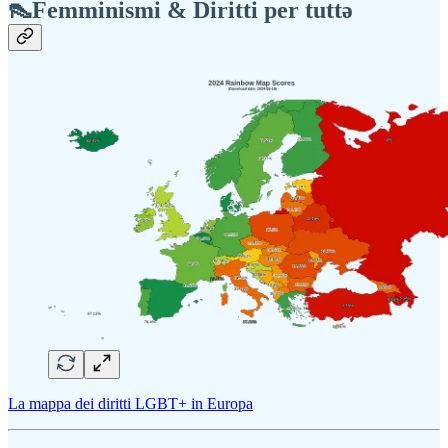
👠Femminismi & Diritti per tuttə
La mappa dei diritti LGBT+ in Europa