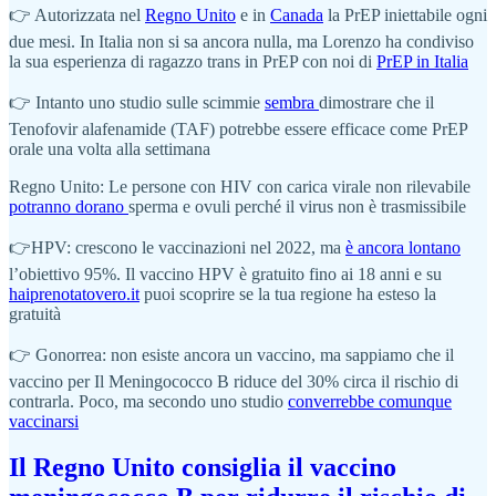
👉 Autorizzata nel
Regno Unito
e in
Canada
la PrEP iniettabile ogni
due mesi. In Italia non si sa ancora nulla, ma Lorenzo ha condiviso
la sua esperienza di ragazzo trans in PrEP con noi di
PrEP in Italia
👉 Intanto uno studio sulle scimmie
sembra
dimostrare che il
Tenofovir alafenamide (TAF) potrebbe essere efficace come PrEP
orale una volta alla settimana
Regno Unito: Le persone con HIV con carica virale non rilevabile
potranno dorano
sperma e ovuli perché il virus non è trasmissibile
👉HPV: crescono le vaccinazioni nel 2022, ma
è ancora lontano
l’obiettivo 95%. Il vaccino HPV è gratuito fino ai 18 anni e su
haiprenotatovero.it
puoi scoprire se la tua regione ha esteso la
gratuità
👉 Gonorrea: non esiste ancora un vaccino, ma sappiamo che il
vaccino per Il Meningococco B riduce del 30% circa il rischio di
contrarla. Poco, ma secondo uno studio
converrebbe comunque
vaccinarsi
Il Regno Unito consiglia il vaccino