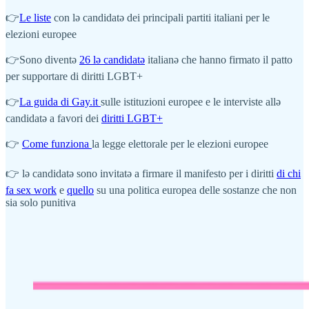
👉
Le liste
con lə candidatə dei principali partiti italiani per le
elezioni europee
👉Sono diventə
26 lə candidatə
italianə che hanno firmato il patto
per supportare di diritti LGBT+
👉
La guida di Gay.it
sulle istituzioni europee e le interviste allə
candidatə a favori dei
diritti LGBT+
👉
Come funziona
la legge elettorale per le elezioni europee
👉 lə candidatə sono invitatə a firmare il manifesto per i diritti
di chi
fa sex work
e
quello
su una politica europea delle sostanze che non
sia solo punitiva