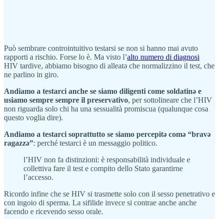
Può sembrare controintuitivo testarsi se non si hanno mai avuto
rapporti a rischio. Forse lo è. Ma visto l’
alto numero di diagnosi
HIV tardive, abbiamo bisogno di alleatə che normalizzino il test, che
ne parlino in giro.
Andiamo a testarci anche se siamo diligenti come soldatinə e
usiamo sempre sempre il preservativo
, per sottolineare che l’HIV
non riguarda solo chi ha una sessualità promiscua (qualunque cosa
questo voglia dire).
Andiamo a testarci soprattutto se siamo percepitə comə “bravə
ragazzə”
: perché testarci è un messaggio politico.
l’HIV non fa distinzioni: è responsabilità individuale e
collettiva fare il test e compito dello Stato garantirne
l’accesso.
Ricordo infine che se HIV si trasmette solo con il sesso penetrativo e
con ingoio di sperma. La sifilide invece si contrae anche anche
facendo e ricevendo sesso orale.