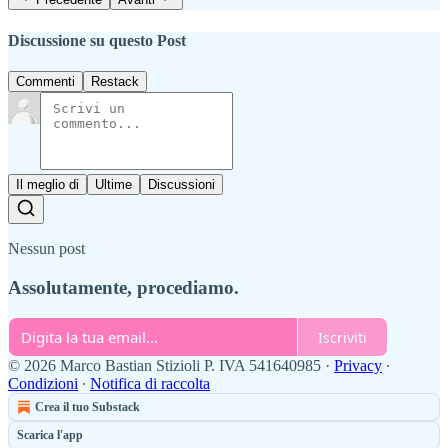
Discussione su questo Post
Commenti
Restack
Il meglio di
Ultime
Discussioni
Nessun post
Assolutamente, procediamo.
Iscriviti
© 2026 Marco Bastian Stizioli P. IVA 541640985
·
Privacy
∙
Condizioni
∙
Notifica di raccolta
Crea il tuo Substack
Scarica l'app