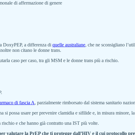
ormonale di affermazione di genere
la DoxyPEP, a differenza di
quelle australiane
, che ne sconsigliano l’uti
 Inoltre non citano le donne trans.
utarla caso per caso, tra gli MSM e le donne trans più a rischio.
P.
armaco di fascia A
, parzialmente rimborsato dal sistema sanitario nazi
 si possa usare per prevenire clamidia e sifilide e, in misura minore, l
a rischio e che hanno già contratto una IST più volte.
er valutare la PrEP che ti protegge dall’HIV e il cui protocollo prev