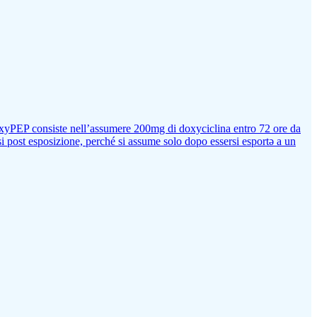
 DoxyPEP consiste nell’assumere 200mg di doxyciclina entro 72 ore da
ssi post esposizione, perché si assume solo dopo essersi esportə a un