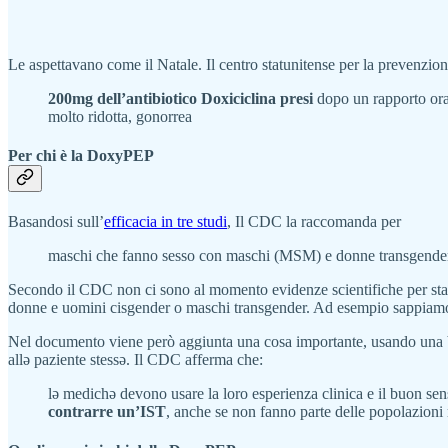
Le aspettavano come il Natale. Il centro statunitense per la prevenzione
200mg dell’antibiotico Doxiciclina presi
dopo un rapporto oral
molto ridotta, gonorrea
Per chi è la DoxyPEP
Basandosi sull’
efficacia in tre studi
, Il CDC la raccomanda per
maschi che fanno sesso con maschi (MSM) e donne transgender c
Secondo il CDC non ci sono al momento evidenze scientifiche per stab
donne e uomini cisgender o maschi transgender. Ad esempio sappiamo
Nel documento viene però aggiunta una cosa importante, usando una 
allə paziente stessə. Il CDC afferma che:
lə medichə devono usare la loro esperienza clinica e il buon se
contrarre un’IST
, anche se non fanno parte delle popolazio