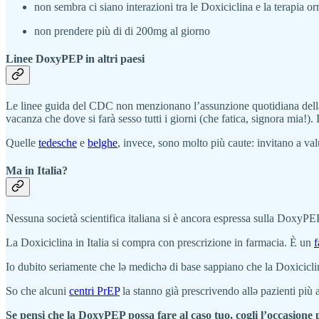
non sembra ci siano interazioni tra le Doxiciclina e la terapia 
non prendere più di di 200mg al giorno
Linee DoxyPEP in altri paesi
Le linee guida del CDC non menzionano l’assunzione quotidiana del
vacanza che dove si farà sesso tutti i giorni (che fatica, signora mia!).
Quelle
tedesche
e
belghe
, invece, sono molto più caute: invitano a val
Ma in Italia?
Nessuna società scientifica italiana si è ancora espressa sulla DoxyPE
La Doxiciclina in Italia si compra con prescrizione in farmacia. È un
f
Io dubito seriamente che lə medichə di base sappiano che la Doxiciclina
So che alcuni
centri PrEP
la stanno già prescrivendo allə pazienti più 
Se pensi che la DoxyPEP possa fare al caso tuo, cogli l’occasione p