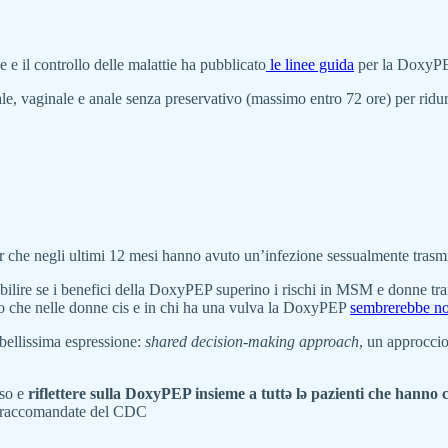
 e il controllo delle malattie ha pubblicato
le linee guida
per la DoxyP
e, vaginale e anale senza preservativo (massimo entro 72 ore) per ridurre
he negli ultimi 12 mesi hanno avuto un’infezione sessualmente trasmis
ilire se i benefici della DoxyPEP superino i rischi in MSM e donne tr
 che nelle donne cis e in chi ha una vulva la DoxyPEP
sembrerebbe no
bellissima espressione:
shared decision-making approach
, un approccio
nso e
riflettere sulla DoxyPEP insieme a tuttə lə pazienti che hanno
ni raccomandate del CDC