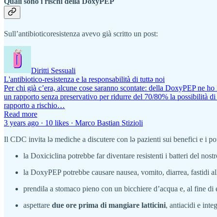
Quali sono i rischi della DoxyPEP
Sull’antibioticoresistenza avevo già scritto un post:
Diritti Sessuali
L'antibiotico-resistenza e la responsabilità di tuttə noi
Per chi già c’era, alcune cose saranno scontate: della DoxyPEP ne ho 
un rapporto senza preservativo per ridurre del 70/80% la possibilità di
rapporto a rischio…
Read more
3 years ago · 10 likes · Marco Bastian Stizioli
Il CDC invita lə mediche a discutere con lə pazienti sui benefici e i 
la Doxiciclina potrebbe far diventare resistenti i batteri del no
la DoxyPEP potrebbe causare nausea, vomito, diarrea, fastidi all
prendila a stomaco pieno con un bicchiere d’acqua e, al fine di 
aspettare
due ore prima di mangiare latticini
, antiacidi e int