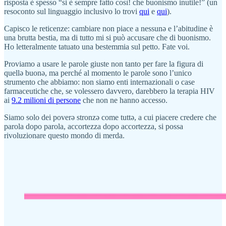
risposta è spesso “si è sempre fatto così! che buonismo inutile!” (un
resoconto sul linguaggio inclusivo lo trovi
qui
e
qui
).
Capisco le reticenze: cambiare non piace a nessunə e l’abitudine è
una brutta bestia, ma di tutto mi si può accusare che di buonismo.
Ho letteralmente tatuato una bestemmia sul petto. Fate voi.
Proviamo a usare le parole giuste non tanto per fare la figura di
quellə buonə, ma perché al momento le parole sono l’unico
strumento che abbiamo: non siamo enti internazionali o case
farmaceutiche che, se volessero davvero, darebbero la terapia HIV
ai
9.2 milioni di persone
che non ne hanno accesso.
Siamo solo dei poverə stronzə come tuttə, a cui piacere credere che
parola dopo parola, accortezza dopo accortezza, si possa
rivoluzionare questo mondo di merda.