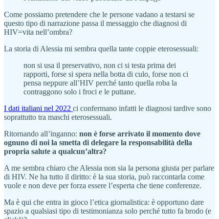
Come possiamo pretendere che le persone vadano a testarsi se
questo tipo di narrazione passa il messaggio che diagnosi di
HIV=vita nell’ombra?
La storia di Alessia mi sembra quella tante coppie eterosessuali:
non si usa il preservativo, non ci si testa prima dei
rapporti, forse si spera nella botta di culo, forse non ci
pensa neppure all’HIV perché tanto quella roba la
contraggono solo i froci e le puttane.
I dati italiani nel 2022
ci confermano infatti le diagnosi tardive sono
soprattutto tra maschi eterosessuali.
Ritornando all’inganno:
non è forse arrivato il momento dove
ognuno di noi la smetta di delegare la responsabilità della
propria salute a qualcun’altrə?
A me sembra chiaro che Alessia non sia la persona giusta per parlare
di HIV. Ne ha tutto il diritto: è la sua storia, può raccontarla come
vuole e non deve per forza essere l’esperta che tiene conferenze.
Ma è qui che entra in gioco l’etica giornalistica: è opportuno dare
spazio a qualsiasi tipo di testimonianza solo perché tutto fa brodo (e