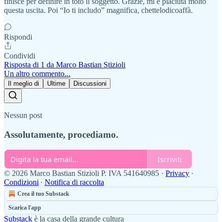
finisce per definire in toto il soggetto. Grazie, mi è piaciuta molto
questa uscita. Poi “Io ti includo” magnifica, chettelodicoaffà.
Rispondi
Condividi
Risposta di 1 da Marco Bastian Stizioli
Un altro commento...
Il meglio di
Ultime
Discussioni
Nessun post
Assolutamente, procediamo.
Iscriviti
© 2026 Marco Bastian Stizioli P. IVA 541640985
·
Privacy
∙
Condizioni
∙
Notifica di raccolta
Crea il tuo Substack
Scarica l'app
Substack
è la casa della grande cultura