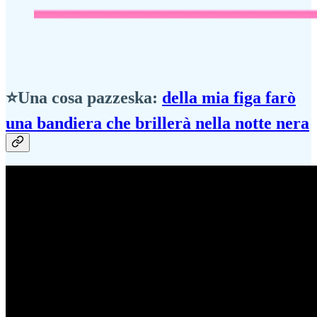
⭐Una cosa pazzeska:
della mia figa farò
una bandiera che brillerà nella notte nera