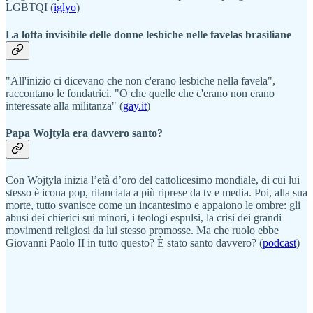
LGBTQI (
iglyo
)
La lotta invisibile delle donne lesbiche nelle favelas brasiliane
"All'inizio ci dicevano che non c'erano lesbiche nella favela",
raccontano le fondatrici. "O che quelle che c'erano non erano
interessate alla militanza" (
gay.it
)
Papa Wojtyla era davvero santo?
Con Wojtyla inizia l’età d’oro del cattolicesimo mondiale, di cui lui
stesso è icona pop, rilanciata a più riprese da tv e media. Poi, alla sua
morte, tutto svanisce come un incantesimo e appaiono le ombre: gli
abusi dei chierici sui minori, i teologi espulsi, la crisi dei grandi
movimenti religiosi da lui stesso promosse. Ma che ruolo ebbe
Giovanni Paolo II in tutto questo? È stato santo davvero? (
podcast
)