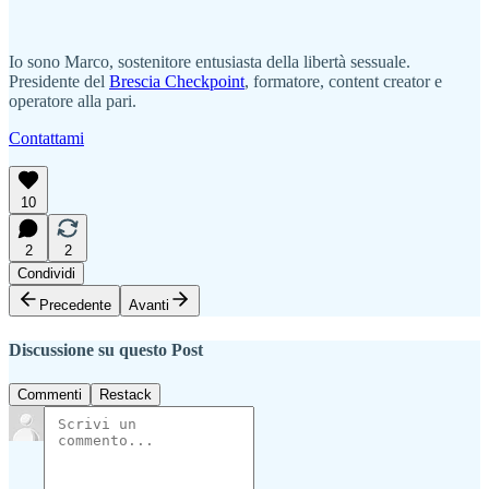
Io sono Marco, sostenitore entusiasta della libertà sessuale.
Presidente del
Brescia Checkpoint
, formatore, content creator e
operatore alla pari.
Contattami
10
2
2
Condividi
Precedente
Avanti
Discussione su questo Post
Commenti
Restack