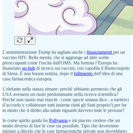
L'amministrazione Trump ha tagliato anche i
finanziamenti
per un
vaccino HIV. Bella merda, che si aggiunge ad altre scelte
preoccupanti come l'uscita dall'OMS. Ma fortuna l’Europa ha
finanziato
un hub
di ricerca sui vaccini, con capofila il Biotecnopolo
di Siena. È una buona notizia, dopo il
fallimento
dell’idea di una
casa farmaceutica europea.
L'elefante nella stanza rimane: perché abbiamo permesso che gli
USA avessero un ruolo predominante nella ricerca scientifica?
Perché non siamo mai riusciti - come specie umana dico - a metterci
d’accordo e collaborare tutti insieme (tutti gli Stati proprio!) per far
in modo che il diritto alla salute riguardi davvero tutte le persone?
Io come spirito guida ho
Pollyanna
e mi piacere credere che un
modo diverso di fare le cose sia possibile. Tipo che dovremmo
iniziare a dircelo che le case farmaceutiche private non dovrebbero