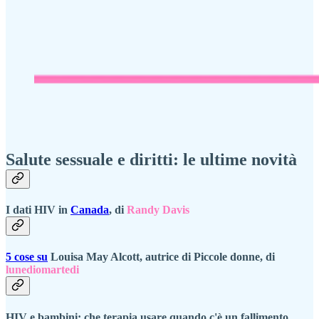
Salute sessuale e diritti: le ultime novità
I dati HIV in
Canada
, di
Randy Davis
5 cose su
Louisa May Alcott, autrice di Piccole donne, di
lunediomartedi
HIV e bambini: che terapia usare quando c'è un fallimento