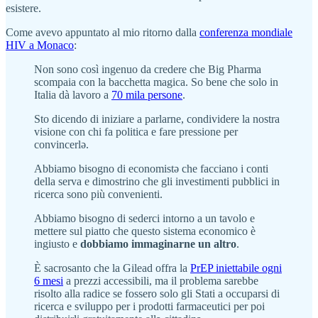
esistere.
Come avevo appuntato al mio ritorno dalla
conferenza mondiale
HIV a Monaco
:
Non sono così ingenuo da credere che Big Pharma
scompaia con la bacchetta magica. So bene che solo in
Italia dà lavoro a
70 mila persone
.
Sto dicendo di iniziare a parlarne, condividere la nostra
visione con chi fa politica e fare pressione per
convincerlə.
Abbiamo bisogno di economistə che facciano i conti
della serva e dimostrino che gli investimenti pubblici in
ricerca sono più convenienti.
Abbiamo bisogno di sederci intorno a un tavolo e
mettere sul piatto che questo sistema economico è
ingiusto e
dobbiamo immaginarne un altro
.
È sacrosanto che la Gilead offra la
PrEP iniettabile ogni
6 mesi
a prezzi accessibili, ma il problema sarebbe
risolto alla radice se fossero solo gli Stati a occuparsi di
ricerca e sviluppo per i prodotti farmaceutici per poi