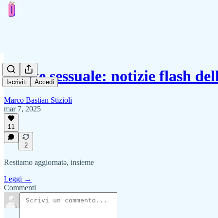
Salute sessuale: notizie flash d
Iscriviti
Accedi
Marco Bastian Stizioli
mar 7, 2025
11
2
Restiamo aggiornatə, insieme
Leggi →
Commenti