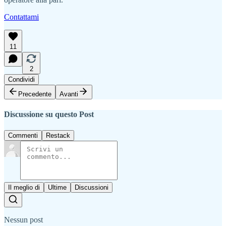
Contattami
11
2
Condividi
Precedente
Avanti
Discussione su questo Post
Commenti
Restack
Il meglio di
Ultime
Discussioni
Nessun post