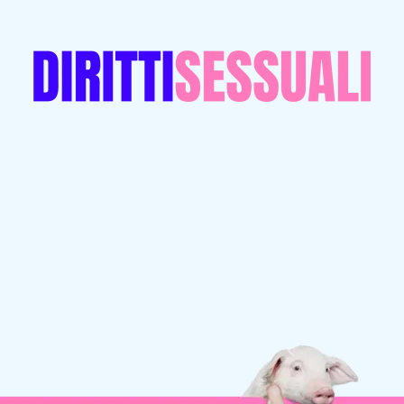
ettere di riceverla, clicca sul link in fondo alla mail, oppure
scrivimi
.