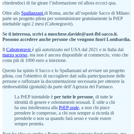
chiedendoci di far girare l’informazione ed allora eccoci qua.
Oltre allo
Spallanzani
di Roma, anche all’ospedale Sacco di Milano
parte un progetto pilota per somministrare gratuitamente la PrEP
iniettabile ogni 2 mesi (Cabotegravir).
Se ti interessa, scrivi a moschese.davide@asst-fbf-sacco.it.
Possono accedere anche persone che vengono fuori Lombardia.
Il
Cabotegravir
è già autorizzato nel USA dal 2021 e in Italia dal
marzo scorso
, ma non è ancora disponibile al commercio, visto che
costa più di 1000 euro a iniezione.
Questo ha spinto il Sacco e lo Spallanzani ad avviare un progetto
pilota, con l'obiettivo di raccogliere dati sulla partecipazione delle
persone e rafforzare la documentazione necessaria per ottenere la
rimborsabilità (gratuità) da parte dell’Agenzia del Farmaco.
La PrEP iniettabile è
per tutte le persone
, di tutte le
identità di genere e orientamenti sessuali. È utile a chi
ha una intolleranza alla
PrEP orale,
a non chi piace
prendere le compresse, a chi non sempre si ricorda di
prenderle o non sa quando farà sesso e vuole essere
sempre protettə.
Non ho idea se anche a Roma accettino persone fuori regione, ma