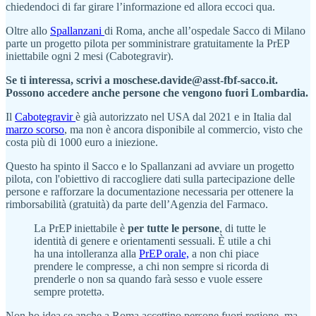
chiedendoci di far girare l’informazione ed allora eccoci qua.
Oltre allo
Spallanzani
di Roma, anche all’ospedale Sacco di Milano
parte un progetto pilota per somministrare gratuitamente la PrEP
iniettabile ogni 2 mesi (Cabotegravir).
Se ti interessa, scrivi a moschese.davide@asst-fbf-sacco.it.
Possono accedere anche persone che vengono fuori Lombardia.
Il
Cabotegravir
è già autorizzato nel USA dal 2021 e in Italia dal
marzo scorso
, ma non è ancora disponibile al commercio, visto che
costa più di 1000 euro a iniezione.
Questo ha spinto il Sacco e lo Spallanzani ad avviare un progetto
pilota, con l'obiettivo di raccogliere dati sulla partecipazione delle
persone e rafforzare la documentazione necessaria per ottenere la
rimborsabilità (gratuità) da parte dell’Agenzia del Farmaco.
La PrEP iniettabile è
per tutte le persone
, di tutte le
identità di genere e orientamenti sessuali. È utile a chi
ha una intolleranza alla
PrEP orale,
a non chi piace
prendere le compresse, a chi non sempre si ricorda di
prenderle o non sa quando farà sesso e vuole essere
sempre protettə.
Non ho idea se anche a Roma accettino persone fuori regione, ma