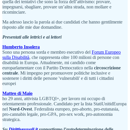
quella dei tentativi che sono la forza dell’attivismo: provare,
impegnarsi, sbagliare, provare un’altra strada, non mollare e
ricominciare.
Ma adesso lascio la parola ai due candidati che hanno gentilmente
risposto alle mie due domandine.
Presentati alle lettrici e ai lettori
Humberto Insolera
Sono una persona sorda e membro esecutivo del
Forum Europeo
sulla Disabilità
, che rappresenta oltre 100 milioni di persone con
disabilità in Europa. Attualmente, mi candido come
europarlamentare con il Partito Democratico nella
circoscrizione
centrale
. Mi impegno per promuovere politiche inclusive e
sostenere i diritti delle persone 'vulnerabili' e di tutti i cittadini
europei
Matteo di Maio
ho 29 anni, attivista LGBTQI+, per lavoro mi occupo di
orientamento professionale. Candidato per la lista StatiUnitidEuropa
nel
Nord-Ovest
. Federalista europeo, pro-aborto, pro-eutanasia,
pro-cannabis legale, pro-GPA, pro-sex work, pro-autonomia
strategica.
Su
Dirittisessuali.it
supportiamo l’autodeterminazione delle