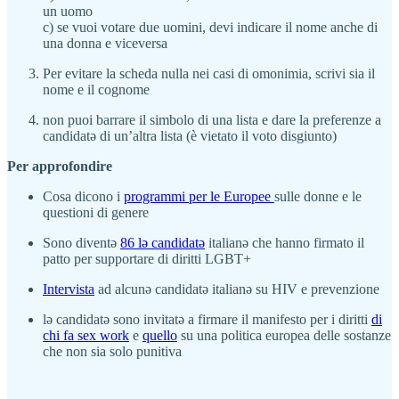
un uomo
c) se vuoi votare due uomini, devi indicare il nome anche di
una donna e viceversa
Per evitare la scheda nulla nei casi di omonimia, scrivi sia il
nome e il cognome
non puoi barrare il simbolo di una lista e dare la preferenze a
candidatə di un’altra lista (è vietato il voto disgiunto)
Per approfondire
Cosa dicono i
programmi per le Europee
sulle donne e le
questioni di genere
Sono diventə
86 lə candidatə
italianə che hanno firmato il
patto per supportare di diritti LGBT+
Intervista
ad alcunə candidatə italianə su HIV e prevenzione
lə candidatə sono invitatə a firmare il manifesto per i diritti
di
chi fa sex work
e
quello
su una politica europea delle sostanze
che non sia solo punitiva