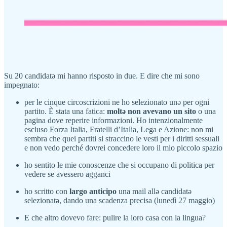
Su 20 candidatə mi hanno risposto in due. E dire che mi sono
impegnato:
per le cinque circoscrizioni ne ho selezionato unə per ogni
partito. È stata una fatica:
moltə non avevano un sito
o una
pagina dove reperire informazioni. Ho intenzionalmente
escluso Forza Italia, Fratelli d’Italia, Lega e Azione: non mi
sembra che quei partiti si straccino le vesti per i diritti sessuali
e non vedo perché dovrei concedere loro il mio piccolo spazio
ho sentito le mie conoscenze che si occupano di politica per
vedere se avessero agganci
ho scritto con
largo anticipo
una mail allə candidatə
selezionatə, dando una scadenza precisa (lunedì 27 maggio)
E che altro dovevo fare: pulire la loro casa con la lingua?