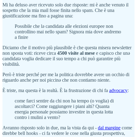
Mi ha deluso aver ricevuto solo due risposte: mi è anche venuto il
sospetto che la mia mail fosse finita nello spam. Che è una
giustificazione ma fino a pagina una:
Possibile che lə candidatə alle elezioni europee non
controllino mai nello spam? Signora mia dove andremo
a finire
Diciamo che il motivo più plausibile è che questa misera newsletter
non sposta voti: riceve circa
4500 visite al mese
e capisco che unə
candidatə voglia dedicare il suo tempo a chi può garantire più
visibilità.
Però è triste perché per me la politica dovrebbe avere un occhio di
riguardo anche per noi piccinə che non contiamo niente.
È triste, ma questa è la realtà. È la frustrazione di chi fa
advocacy
:
come farci sentire da chi non ha tempo (o voglia) di
ascoltarci? Come raggiungere i piani alti? Quanta
energia personale possiamo investire in questa lotta
contro i mulini a vento?
Avranno risposto solo in due, ma la vista da qui -
dal margine
come
direbbe bell hooks - ci fa vedere le cose nella giusta prospettiva,