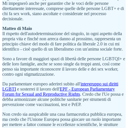
Mi impegnerò anche per garantire che le voci delle persone
direttamente interessate, comprese quelle delle persone LGBT+ e di
chi fa sex work, siano ascoltate e considerate nel processo
decisionale.
Matteo di Maio
Il rispetto dell'autodeterminazione del singolo, in ogni aspetto della
propria vita e finché non arreca danno al prossimo, rappresenta un
principio chiave del modo di fare politica da liberale 2.0 in cui mi
identifico - cioè quello di un liberalismo con un'anima sociale forte.
Sono a favore di maggiori spazi di libertà delle persone LGBTQI+ e
delle loro famiglie, anche se sono single da troppi anni, così come
penso sia importante riconoscere il lavoro delle e dei sex worker,
contro ogni stigmatizzazione.
Da parlamentare europeo aderirei subito all'
intergruppo sui diritti
LGBTI
e sosterrei il lavoro dell'
EPF - European Parliamentary
Forum for Sexual and Reproductive Rights
. Credo che l'Ue possa e
debba armonizzare alcune politiche sanitarie per strumenti di
prevenzione come vaccinazioni, test e PrEP.
Non credo sia auspicabile una casa farmaceutica pubblica europea,
ma credo che l'Unione Europea possa giocare un ruolo importante
per mettere a fattor comune le eccellenze scientifiche, le strutture