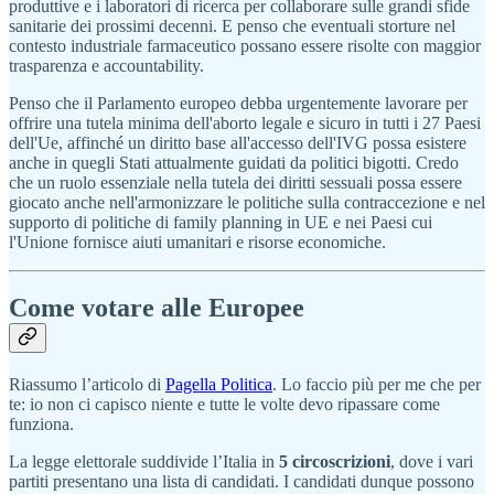
produttive e i laboratori di ricerca per collaborare sulle grandi sfide
sanitarie dei prossimi decenni. E penso che eventuali storture nel
contesto industriale farmaceutico possano essere risolte con maggior
trasparenza e accountability.
Penso che il Parlamento europeo debba urgentemente lavorare per
offrire una tutela minima dell'aborto legale e sicuro in tutti i 27 Paesi
dell'Ue, affinché un diritto base all'accesso dell'IVG possa esistere
anche in quegli Stati attualmente guidati da politici bigotti. Credo
che un ruolo essenziale nella tutela dei diritti sessuali possa essere
giocato anche nell'armonizzare le politiche sulla contraccezione e nel
supporto di politiche di family planning in UE e nei Paesi cui
l'Unione fornisce aiuti umanitari e risorse economiche.
Come votare alle Europee
Riassumo l’articolo di
Pagella Politica
. Lo faccio più per me che per
te: io non ci capisco niente e tutte le volte devo ripassare come
funziona.
La legge elettorale suddivide l’Italia in
5 circoscrizioni
, dove i vari
partiti presentano una lista di candidati. I candidati dunque possono