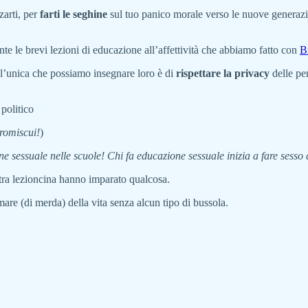
zarti, per
farti le seghine
sul tuo panico morale verso le nuove generazion
nte le brevi lezioni di educazione all’affettività che abbiamo fatto con
B
e l’unica che possiamo insegnare loro è di
rispettare la privacy
delle per
politico
promiscui!
)
ne sessuale nelle scuole! Chi fa educazione sessuale inizia a fare sess
stra lezioncina hanno imparato qualcosa.
re (di merda) della vita senza alcun tipo di bussola.