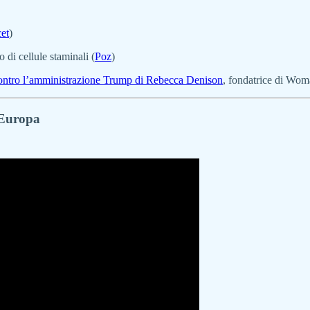
et
)
 di cellule staminali (
Poz
)
contro l’amministrazione Trump di Rebecca Denison
, fondatrice di Wo
n Europa