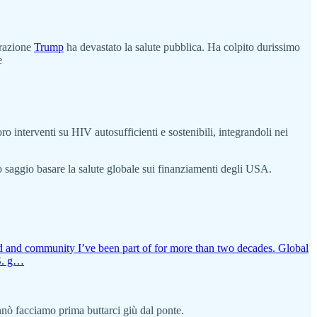
trazione
Trump
ha devastato la salute pubblica. Ha colpito durissimo
e
 interventi su HIV autosufficienti e sostenibili, integrandoli nei
to saggio basare la salute globale sui finanziamenti degli USA.
eld and community I’ve been part of for more than two decades. Global
.S. g…
nnò facciamo prima buttarci giù dal ponte.