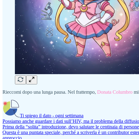
Rieccomi dopo una lunga pausa. Nel frattempo,
Donata Columbro
mi 
Ti spiego il dato - ogni settimana
Possiamo anche guardare i dati sull’HIV, ma il problema della diffusio
Prima della “solita” introduzione, devo salutare le centinaia di perso
Questa è una puntata speciale, perché a scriverla è un contributor este
approccio…