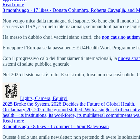
Read more
8 months ago · 17 likes · Donata Columbro, Roberta Cavaglià, and Ma
Non vengo mica dalla montagna del sapone. So bene che il mondo là fu
sia i servizi USA, sia quelli internazionali, seminando il panico e tagl
Ha messo in dubbio che i vaccini siano sicuri, che
non causino autis
E neppure l’Europa se la passa bene: EU4Health Work Programme 
Con il progressivo calo dei finanziamenti internazionali, la
nuova strat
sistemi di salute pubblica generale.
Nel 2025 il sistema si è rotto. E se si rotto, forse non era così solid
Lights, Camera, Equity!
2025 Broke the System. 2026 Decides the Future of Global Health.
On January 20, 2025, the ground shifted. With a single set of executi
health—its institutions, its workforce, its multilateral commitments 
Read more
8 months ago · 8 likes · 1 comment · Jirair Ratevosian
Questa è solo una umile newsletter: non pretendo di avere le soluzioni