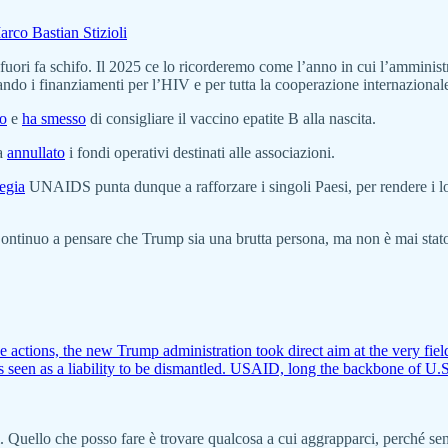
rco Bastian Stizioli
ori fa schifo. Il 2025 ce lo ricorderemo come l’anno in cui l’amminis
iando i finanziamenti per l’HIV e per tutta la cooperazione internazional
mo
e
ha smesso
di consigliare il vaccino epatite B alla nascita.
ha
annullato
i fondi operativi destinati alle associazioni.
egia
UNAIDS punta dunque a rafforzare i singoli Paesi, per rendere i loro
o. Continuo a pensare che Trump sia una brutta persona, ma non è mai sta
ve actions, the new Trump administration took direct aim at the very fi
was seen as a liability to be dismantled. USAID, long the backbone of U
. Quello che posso fare è trovare qualcosa a cui aggrapparci, perché se