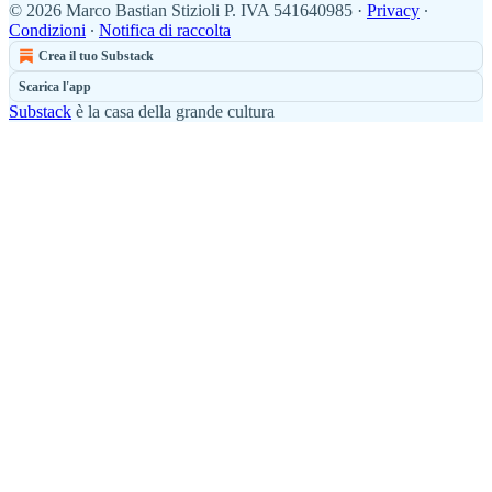
© 2026 Marco Bastian Stizioli P. IVA 541640985
·
Privacy
∙
Condizioni
∙
Notifica di raccolta
Crea il tuo Substack
Scarica l'app
Substack
è la casa della grande cultura