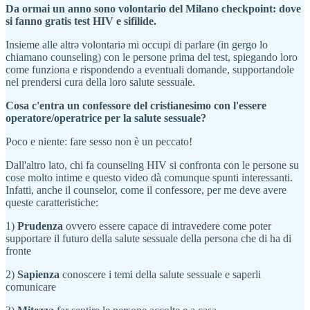
Da ormai un anno sono volontario del Milano checkpoint: dove
si fanno gratis test HIV e sifilide.
Insieme alle altrə volontariə mi occupi di parlare (in gergo lo
chiamano counseling) con le persone prima del test, spiegando loro
come funziona e rispondendo a eventuali domande, supportandole
nel prendersi cura della loro salute sessuale.
Cosa c'entra un confessore del cristianesimo con l'essere
operatore/operatrice per la salute sessuale?
Poco e niente: fare sesso non è un peccato!
Dall'altro lato, chi fa counseling HIV si confronta con le persone su
cose molto intime e questo video dà comunque spunti interessanti.
Infatti, anche il counselor, come il confessore, per me deve avere
queste caratteristiche:
1)
Prudenza
ovvero essere capace di intravedere come poter
supportare il futuro della salute sessuale della persona che di ha di
fronte
2)
Sapienza
conoscere i temi della salute sessuale e saperli
comunicare