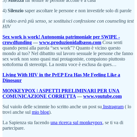
3)
Mitezza
far sentire le persone accolte e a casa
4)
Silenzio
saper ascoltare le persone e non investirle solo di parole
il video avrà più senso, se sostituisci confessione con counseling test
HIV
Sex work is work! Autonomia patrimoniale per SWIPE -
crowdfunding
—
www.produzionidalbasso.com
Cosa senti
quando pensi alla parola “sex work”? Quanto è vicino questo
mondo al tuo? Nel dibattito sul lavoro sessuale le persone che fanno
sex work non sono quasi mai protagoniste, compaiono piuttosto
sottoforma di stereotipi. La nostra voce è esclusa da ques…
Living With HIV in the PrEP Era Has Me Feeling Like a
Dinosaur
MONKEYPOX | ASPETTI PRELIMINARI PER UNA
COMUNICAZIONE CORRETTA
—
www.youtube.com
Sul vaiolo delle scimmie ho scritto anche un post su
Instragram
( lo
trovi anche sul
mio blog
).
La Sapienza sta facendo
una ricerca sul monkeypox
, se ti va di
partecipare.