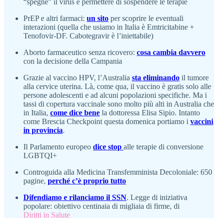
“spegne” il virus e permettere di sospendere le terapie
PrEP e altri farmaci:
un sito
per scoprire le eventuali
interazioni (quella che usiamo in Italia è Emtricitabine +
Tenofovir-DF. Cabotegravir è l’iniettabile)
Aborto farmaceutico senza ricovero:
cosa cambia davvero
con la decisione della Campania
Grazie al vaccino HPV, l’Australia
sta eliminando
il tumore
alla cervice uterina. Là, come qua, il vaccino è gratis solo alle
persone adolescenti e ad alcuni popolazioni specifiche. Ma i
tassi di copertura vaccinale sono molto più alti in Australia che
in Italia,
come dice bene
la dottoressa Elisa Sipio. Intanto
come Brescia Checkpoint questa domenica portiamo i
vaccini
in provincia
.
Il Parlamento europeo
dice stop
alle terapie di conversione
LGBTQI+
Controguida alla Medicina Transfemminista Decoloniale: 650
pagine,
perché c’è proprio tutto
Difendiamo e rilanciamo il SSN
. Legge di iniziativa
popolare: obiettivo centinaia di migliaia di firme, di
Diritti in Salute