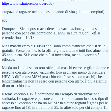
https://www.haiprenotatovero.it/
)
- ragazzi e ragazze nel dodicesimo anno di vita (11 anni compiuti).
ecc
Dunque in Sicilia posso accedere alla vaccinazione gratuita solo le
persone con pene che compiono 11 anni. In altre regioni l'età si
estende fino ai 16/18.
Ma i maschi etero cis 30/40 enni sono completamente esclusi dalla
gratuità. Fosse per me, io la offrire gratis a tutte e tutti fino almeno ai
45 anni d'eta. Si è visto che più si invecchia, meno il vaccino è
efficace.
Ma da un lato ha senso non offirgli ai maschi etero: se già le donne e
persone con utero sono vaccinate, loro rischiano meno di prendere
HPV. A differenza MSM (maschio che fa sesso con maschi) che,
tendenzialmente non fa sesso con persone con utero, è più a rischio
di un maschio cis.
Il tema vaccino HIV è comunque un esempio di discrimazione
sanitaria. Le ragazze e persone con utero non hanno lo stesso tipo di
accesso al vaccino che ha un MSM : in alcune regioni è gratis per le
ragazze fino ai 18, in altre fino ai 25, in altre solo per chi compie 11