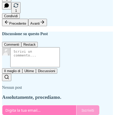
1
Condividi
Precedente
Avanti
Discussione su questo Post
Commenti
Restack
Il meglio di
Ultime
Discussioni
Nessun post
Assolutamente, procediamo.
Iscriviti