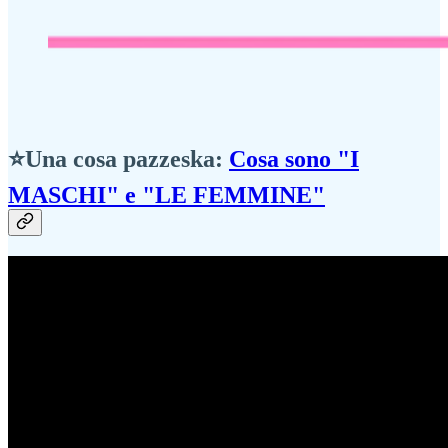
⭐Una cosa pazzeska:
Cosa sono "I
MASCHI" e "LE FEMMINE"