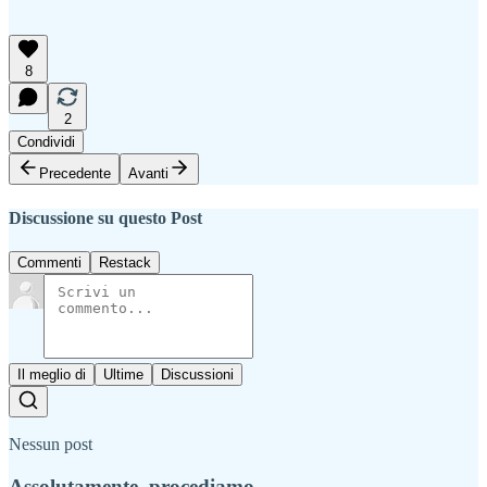
8
2
Condividi
Precedente
Avanti
Discussione su questo Post
Commenti
Restack
Il meglio di
Ultime
Discussioni
Nessun post
Assolutamente, procediamo.