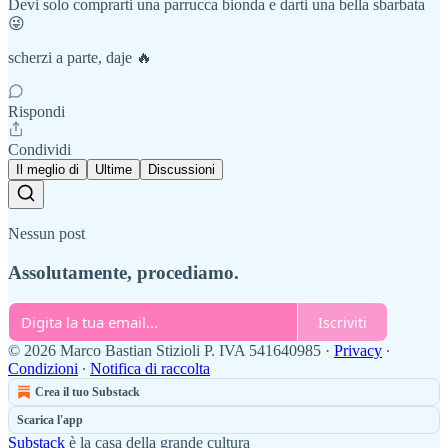
Devi solo comprarti una parrucca bionda e darti una bella sbarbata
😜
scherzi a parte, daje 🔥
Rispondi
Condividi
Il meglio di
Ultime
Discussioni
Nessun post
Assolutamente, procediamo.
Iscriviti
© 2026 Marco Bastian Stizioli P. IVA 541640985
·
Privacy
∙
Condizioni
∙
Notifica di raccolta
Crea il tuo Substack
Scarica l'app
Substack
è la casa della grande cultura