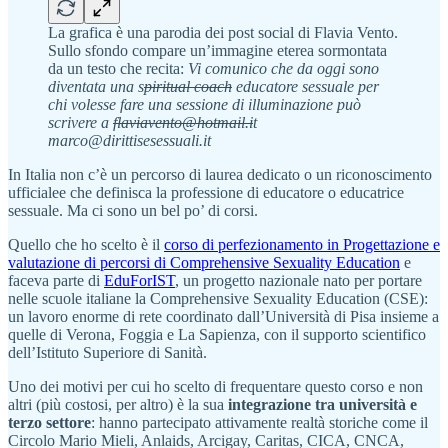
La grafica è una parodia dei post social di Flavia Vento.
Sullo sfondo compare un’immagine eterea sormontata
da un testo che recita:
Vi comunico che da oggi sono
diventata una s
piritual coach
educatore sessuale per
chi volesse fare una sessione di illuminazione può
scrivere a
flaviavento@hotmail.i
t
marco@dirittisesessuali.it
In Italia non c’è un percorso di laurea dedicato o un riconoscimento
ufficialee che definisca la professione di educatore o educatrice
sessuale. Ma ci sono un bel po’ di corsi.
Quello che ho scelto è il
corso di perfezionamento in Progettazione e
valutazione di percorsi di Comprehensive Sexuality Education
e
faceva parte di
EduForIST
, un progetto nazionale nato per portare
nelle scuole italiane la Comprehensive Sexuality Education (CSE):
un lavoro enorme di rete coordinato dall’Università di Pisa insieme a
quelle di Verona, Foggia e La Sapienza, con il supporto scientifico
dell’Istituto Superiore di Sanità.
Uno dei motivi per cui ho scelto di frequentare questo corso e non
altri (più costosi, per altro) è la sua
integrazione tra università e
terzo settore
: hanno partecipato attivamente realtà storiche come il
Circolo Mario Mieli, Anlaids, Arcigay, Caritas, CICA, CNCA,