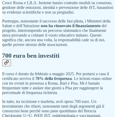
Croce Rossa e LILA. Insieme hanno costruito moduli su consenso,
gestione delle emozioni, identità e prevenzione delle IST, basandosi
su evidenze scientifiche e non su pregiudizi.
Purtroppo, nonostante il successo delle fasi pilota, i Ministeri della
Salute e dell’Istruzione
non ha rinnovato il finanziamento
del
progetto, interrompendo un percorso sistematico che finalmente
stava provando a colmare il vuoto educativo italiano. Questo
significa che, ancora una volta, la responsabilità cade su di noi,
quelle povere stronze delle associazioni.
700 euro ben investiti
Il corso è durato da febbraio a maggio 2025. Per portarsi a casa il
certificato serviva il
70% della frequenza
. Le lezioni erano online
con tre eventi in presenza a Roma, Bari e Pisa. Mi è bastato
frequentare tutte e andare due giorni a Pisa per raggiungere la
percentuale di frequenza richiesta.
In tutto, tra iscrizione e trasferta, avrò speso 700 euro. Un
investimento che rifarei, nonostante tanti degli argomenti già li
conoscessi bene perché sono pane quotidiano del Brescia
Checkpoint: U=U, PrEP, IST, epidemiologia e vaccinazioni.