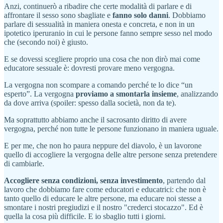
Anzi, continuerò a ribadire che certe modalità di parlare e di
affrontare il sesso sono sbagliate e
fanno solo danni
. Dobbiamo
parlare di sessualità in maniera onesta e concreta, e non in un
ipotetico iperuranio in cui le persone fanno sempre sesso nel modo
che (secondo noi) è giusto.
E se dovessi scegliere proprio una cosa che non dirò mai come
educatore sessuale è: dovresti provare meno vergogna.
La vergogna non scompare a comando perché te lo dice “un
esperto”. La vergogna
proviamo a smontarla insieme
, analizzando
da dove arriva (spoiler: spesso dalla società, non da te).
Ma soprattutto abbiamo anche il sacrosanto diritto di avere
vergogna, perché non tutte le persone funzionano in maniera uguale.
E per me, che non ho paura neppure del diavolo, è un lavorone
quello di accogliere la vergogna delle altre persone senza pretendere
di cambiarle.
Accogliere senza condizioni, senza investimento
, partendo dal
lavoro che dobbiamo fare come educatori e educatrici: che non è
tanto quello di educare le altre persone, ma educare noi stesse a
smontare i nostri pregiudizi e il nostro "crederci stocazzo". Ed è
quella la cosa più difficile. E io sbaglio tutti i giorni.