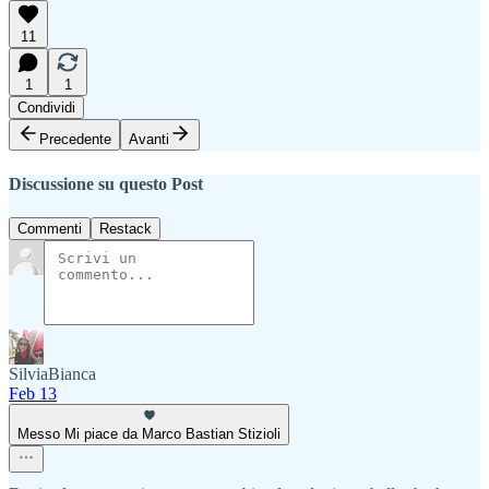
11
1
1
Condividi
Precedente
Avanti
Discussione su questo Post
Commenti
Restack
SilviaBianca
Feb 13
Messo Mi piace da Marco Bastian Stizioli