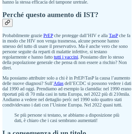
hanno la stessa efficacia del tampone uretrale.
Perché questo aumento di IST?
Probabilmente grazie
PrEP
che protegge dall’HIV e alla
TasP
che fa
in modo che HIV non venga trasmessa, alcune persone hanno
smesso del tutto di usare il preservativo. Ma è anche vero che sono
persone seguite da reparti di malattie infettive, si testano
regolarmente e hanno fatto
tutti i vaccini
. Possiamo dire lo stesso
della popolazione generale che pensa di non essere a rischio? Non
direi.
Ma possiamo attribuire solo a chi è in PrEP/TasP la causa l’aumento
delle nuove diagnosi? Sull’
Atlas
dell’ECDC si possono vedere i dati
dal 1990 ad oggi. Prendiamo ad esempio la clamidia: nel 1990 erano
riportati più di 70 mila casi in tutta Europa, nel 2022 più di 210mila.
Andiamo a vedere nel dettaglio però: nel 1990 solo quattro stati
condividevano i dati con l’Unione Europa. Nel 2022 quasi tutti.
Se più persone si testano, se abbiamo a disposizione più
dati, è chiaro che i casi sembrano aumentati!
La conseguenza di un titolo