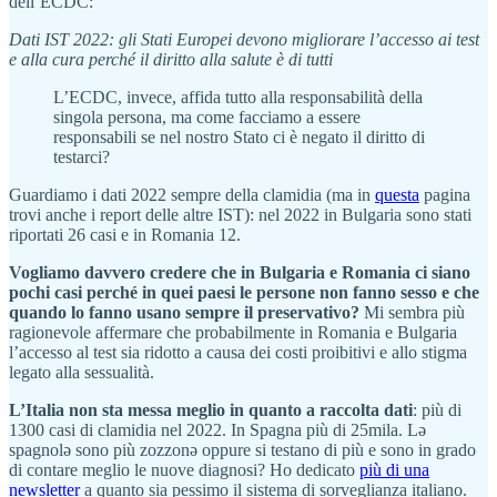
dell’ECDC:
Dati IST 2022: gli Stati Europei devono migliorare l’accesso ai test
e alla cura perché il diritto alla salute è di tutti
L’ECDC, invece, affida tutto alla responsabilità della
singola persona, ma come facciamo a essere
responsabili se nel nostro Stato ci è negato il diritto di
testarci?
Guardiamo i dati 2022 sempre della clamidia (ma in
questa
pagina
trovi anche i report delle altre IST): nel 2022 in Bulgaria sono stati
riportati 26 casi e in Romania 12.
Vogliamo davvero credere che in Bulgaria e Romania ci siano
pochi casi perché in quei paesi le persone non fanno sesso e che
quando lo fanno usano sempre il preservativo?
Mi sembra più
ragionevole affermare che probabilmente in Romania e Bulgaria
l’accesso al test sia ridotto a causa dei costi proibitivi e allo stigma
legato alla sessualità.
L’Italia non sta messa meglio in quanto a raccolta dati
: più di
1300 casi di clamidia nel 2022. In Spagna più di 25mila. Lə
spagnolə sono più zozzonə oppure si testano di più e sono in grado
di contare meglio le nuove diagnosi? Ho dedicato
più di una
newsletter
a quanto sia pessimo il sistema di sorveglianza italiano.