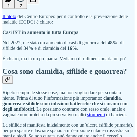
1
2
Il titolo
del Centro Europeo per il controllo e la prevenzione delle
malattie (ECDC) è chiaro:
Casi IST in aumento in tutta Europa
Nel 2022, c’è stato un aumento di casi di gonorrea del
48%
, di
sifilide del
34%
e di clamidia del
16%
.
È chiaro, ma fa un po’ paura. Vediamo di ridimensionarla un po’.
Cosa sono clamidia, sifilide e gonorrea?
Ripeto sempre le stesse cose, ma non voglio dare per scontato
niente. Prima di tutto l’informazione più importante:
clamidia,
gonorrea e sifilide sono infezioni batteriche che si curano con
degli antibiotici.
Le possiamo contrarre con sesso orale, anale e
vaginale non protetto da preservativo o altri
strumenti
di barriera.
La sifilide si manifesta inizialmente con un’ulcera (sifilide primaria),
per poi sparire e lasciare spazio a un’eruzione cutanea rossastra su
mani e piedi. Se non curata, può danneggiare anche il cervello.