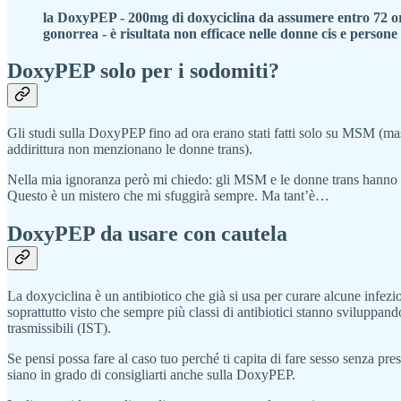
la DoxyPEP - 200mg di doxyciclina da assumere entro 72 ore 
gonorrea - è risultata non efficace nelle donne cis e persone
DoxyPEP solo per i sodomiti?
Gli studi sulla DoxyPEP fino ad ora erano stati fatti solo su MSM (m
addirittura non menzionano le donne trans).
Nella mia ignoranza però mi chiedo: gli MSM e le donne trans hanno i
Questo è un mistero che mi sfuggirà sempre. Ma tant’è…
DoxyPEP da usare con cautela
La doxyciclina è un antibiotico che già si usa per curare alcune infezio
soprattutto visto che sempre più classi di antibiotici stanno sviluppan
trasmissibili (IST).
Se pensi possa fare al caso tuo perché ti capita di fare sesso senza pre
siano in grado di consigliarti anche sulla DoxyPEP.