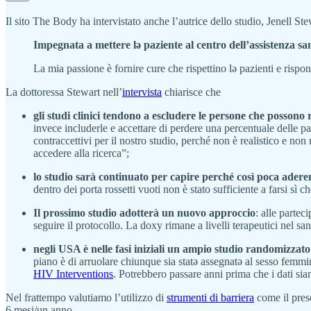
Il sito The Body ha intervistato anche l’autrice dello studio, Jenell St
Impegnata a mettere lə paziente al centro dell’assistenza sa
La mia passione è fornire cure che rispettino lə pazienti e rispo
La dottoressa Stewart nell’
intervista
chiarisce che
gli studi clinici tendono a escludere le persone che possono
invece includerle e accettare di perdere una percentuale delle 
contraccettivi per il nostro studio, perché non è realistico e n
accedere alla ricerca”;
lo studio sarà continuato per capire perché così poca ade
dentro dei porta rossetti vuoti non è stato sufficiente a farsi sì c
Il prossimo studio adotterà un nuovo approccio
: alle partec
seguire il protocollo. La doxy rimane a livelli terapeutici nel s
negli USA è nelle fasi iniziali un ampio studio randomizzat
piano è di arruolare chiunque sia statə assegnatə al sesso femmi
HIV Interventions
. Potrebbero passare anni prima che i dati sia
Nel frattempo valutiamo l’utilizzo di
strumenti di barriera
come il pres
6 mesi/un anno.