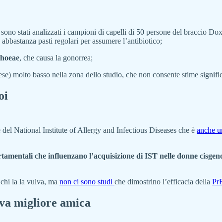
sono stati analizzati i campioni di capelli di 50 persone del braccio Dox
bastanza pasti regolari per assumere l’antibiotico;
rhoeae
, che causa la gonorrea;
se) molto basso nella zona dello studio, che non consente stime significa
oi
 del National Institute of Allergy and Infectious Diseases che è
anche u
rtamentali che influenzano l’acquisizione di IST nelle donne cisgen
chi la la vulva, ma
non ci sono studi
che dimostrino l’efficacia della
Pr
ova migliore amica