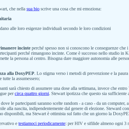
ewart, che nella
sua bio
scrive una cosa che mi emoziona:
nitaria
ndano alle loro esigenze individuali secondo le loro condizioni
 rimanere incinte
perché spesso non si conoscono le conseguenze che i
partecipanti perché rimangono incinte. Come è successo nello studio in 
on mette la persona al centro. Bisogna dare maggiore autonomia alle perso
renza alla DoxyPEP
.
Lo stigma verso i metodi di prevenzione e la paura
he tutte la assumessero;
ipanti sarà chiesto di assumere una dose alla settimana, invece che entro
angue per
circa quattro giorni
. Stewart ipotizza che questo sia sufficiente a
o
dove le partecipanti saranno scelte random - a caso - da un computer, a
nile alla nascita, indipendentemente dal genere di elezione. Steward cond
no disponibili, ma Stewart è ottimista sul fatto che un giorno la DoxyPE
ervativo e
testiamoci periodicamente
: per HIV e sifilide almeno ogni 3 