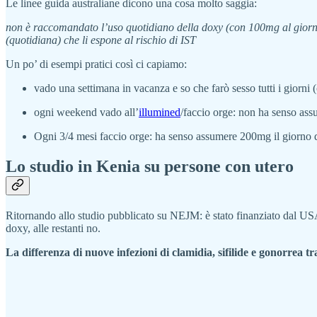
Le linee guida australiane dicono una cosa molto saggia:
non è raccomandato l’uso quotidiano della doxy (con 100mg al giorno).
(quotidiana) che li espone al rischio di IST
Un po’ di esempi pratici così ci capiamo:
vado una settimana in vacanza e so che farò sesso tutti i giorn
ogni weekend vado all’
illumined
/faccio orge: non ha senso ass
Ogni 3/4 mesi faccio orge: ha senso assumere 200mg il giorno
Lo studio in Kenia su persone con utero
Ritornando allo studio pubblicato su NEJM: è stato finanziato dal USA
doxy, alle restanti no.
La differenza di nuove infezioni di clamidia, sifilide e gonorrea 