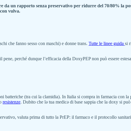
da un rapporto senza preservativo per ridurre del 70/80% la possib
 con vulva.
aschi che fanno sesso con maschi) e donne trans.
Tutte le linee guida
si 
l pene, perché dunque l’efficacia della DoxyPEP non può essere estesa 
ni batteriche (tra cui la clamidia). In Italia si compra in farmacia con 
do
resistenze
. Dubito che lə tua medicə di base sappia che la doxy si può 
servativo, valuta prima di tutto la PrEP: il farmaco e il protocollo sanita