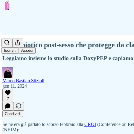
L'antibiotico post-sesso che protegge da cl
Iscriviti
Accedi
Leggiamo insieme lo studio sulla DoxyPEP e capiamo l
Marco Bastian Stizioli
gen 11, 2024
7
Condividi
Se ne era già parlato lo scorso febbraio alla
CROI
(Conference on Retr
(NEJM):