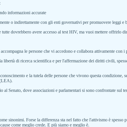
:
ndo informazioni accurate
amente o indirettamente con gli enti governativi per promuovere leggi e 
 tutte dovrebbero avere accesso al test HIV, ma vuoi mettere offrirlo dir
to, accompagna le persone che vi accedono e collabora attivamente con i 
 libertà di ricerca scientifica e per l'affermazione dei diritti civili, sp
l riconoscimento e la tutela delle persone che vivono questa condizione, 
a (LEA).
io al Senato, dove associazioni e parlamentari si sono confrontate sul t
me sinonimi. Forse la differenza sta nel fatto che l'attivismo è spesso pi
e cause come meglio crede. E più siamo e meglio è.