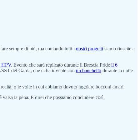
fare sempre di più, ma contando tutti i
nostri progetti
siamo riuscite a
no HPV
. Evento che sarà replicato durante il Brescia Pride
il 6
l'ASST del Garda, che ci ha invitate con
un banchetto
durante la notte
e realtà, o le volte in cui abbiamo dovuto ingoiare bocconi amari.
e è valsa la pena. E direi che possiamo concludere così.