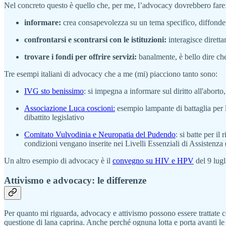
Nel concreto questo è quello che, per me, l’advocacy dovrebbero fare
informare:
crea consapevolezza su un tema specifico, diffonde
confrontarsi e scontrarsi con le istituzioni:
interagisce dirett
trovare i fondi per offrire servizi:
banalmente, è bello dire che
Tre esempi italiani di advocacy che a me (mi) piacciono tanto sono:
IVG sto benissimo
: si impegna a informare sul diritto all'abor
Associazione Luca coscioni:
esempio lampante di battaglia per la
dibattito legislativo
Comitato Vulvodinia e Neuropatia del Pudendo
: si batte per i
condizioni vengano inserite nei Livelli Essenziali di Assistenz
Un altro esempio di advocacy è il
convegno su HIV e HPV
del 9 lugl
Attivismo e advocacy: le differenze
Per quanto mi riguarda, advocacy e attivismo possono essere trattate co
questione di lana caprina. Anche perché ognuna lotta e porta avanti l