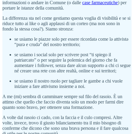
informazioni o andare in Comune (o dalle
case farmaceutiche
) per
portare le istanze della comunità.
La differenza sta nel come gestiamo questa voglia di visibilità e se si
riduce tutto ai like o agli applausi di un corteo (ma non sono in
fondo la stessa cosa?). Siamo stronzə:
se usiamo le piazze solo per essere ricordatə come lə attivistə
“purə e crudə” del nostro territorio;
se usiamo i social solo per scrivere post “ti spiego il
patriarcato” o per seguire la polemica del giorno che fa
aumentare i follower, senza dare alcun supporto a chi ci segue
né creare una rete con altre realtà, online e sui territori;
se usiamo il nostro ruolo per tagliare le gambe a chi vuole
iniziare a fare attivismo insieme a noi.
A me (mi) sembra di camminare sempre sul filo del rasoio. È un
attimo che quello che faccio diventa solo un modo per farmi dire
quanto sono bravo, per ottenere una formazione.
A volte dal rasoio ci cado, con la faccia e il culo compresi. Altre
volte, invece, trovo il giusto bilanciamento tra il mio bisogno di
conferme che dicono che sono una brava persona e il fare qualcosa
di utile per le nostre comunità.