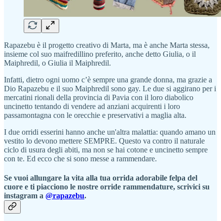
Rapazebu è il progetto creativo di Marta, ma è anche Marta stessa,
insieme col suo maifredillino preferito, anche detto Giulia, o il
Maiphredil, o Giulia il Maiphredil.
Infatti, dietro ogni uomo c’è sempre una grande donna, ma grazie a
Dio Rapazebu e il suo Maiphredil sono gay. Le due si aggirano per i
mercatini rionali della provincia di Pavia con il loro diabolico
uncinetto tentando di vendere ad anziani acquirenti i loro
passamontagna con le orecchie e preservativi a maglia alta.
I due orridi esserini hanno anche un'altra malattia: quando amano un
vestito lo devono mettere SEMPRE. Questo va contro il naturale
ciclo di usura degli abiti, ma non se hai cotone e uncinetto sempre
con te. Ed ecco che si sono messe a rammendare.
Se vuoi allungare la vita alla tua orrida adorabile felpa del
cuore e ti piacciono le nostre orride rammendature, scrivici su
instagram a
@rapazebu
.