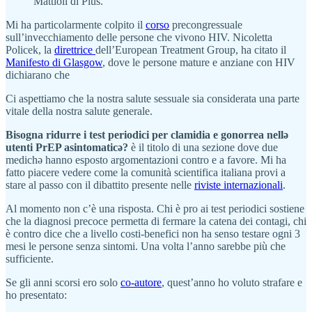
Mattioli di Plus.
Mi ha particolarmente colpito il
corso
precongressuale
sull’invecchiamento delle persone che vivono HIV. Nicoletta
Policek, la
direttrice
dell’European Treatment Group, ha citato il
Manifesto di Glasgow
, dove le persone mature e anziane con HIV
dichiarano che
Ci aspettiamo che la nostra salute sessuale sia considerata una parte
vitale della nostra salute generale.
Bisogna ridurre i test periodici per clamidia e gonorrea nellə
utenti PrEP asintomaticə?
è il titolo di una sezione dove due
medichə hanno esposto argomentazioni contro e a favore. Mi ha
fatto piacere vedere come la comunità scientifica italiana provi a
stare al passo con il dibattito presente nelle
riviste internazionali
.
Al momento non c’è una risposta. Chi è pro ai test periodici sostiene
che la diagnosi precoce permetta di fermare la catena dei contagi, chi
è contro dice che a livello costi-benefici non ha senso testare ogni 3
mesi le persone senza sintomi. Una volta l’anno sarebbe più che
sufficiente.
Se gli anni scorsi ero solo
co-autore
, quest’anno ho voluto strafare e
ho presentato: