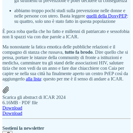
gli strumenti di prevenzione e poter decidere di conseguenza
abbiamo troppo pochi studi sulla prevenzione nelle donne e
nelle persone con utero. Basta leggere
quelli della DoxyPEP
:
su quattro, solo uno è stato fatto in questa popolazione
È poca roba quella che ho fatto e millenni di patriarcato e sessofobia
non li spazzi via con due parole a ICAR.
Ma nonostante la fatica emotica delle pubbliche relazioni e il
compagno di stanza che russava,
tutto fa brodo
. Dire quello che si
pensa, portare le istanze della community di fronte a istituzioni e
medichə, camminare tra gli stand delle associazioni HIV, salutare
tiziə che non vedi da un anno e fare due chiacchiere con Caiə per
capire se nella sua città ha finalmente aperto un centro PrEP così da
aggiungerlo
alla lista
: questo per me è il senso di andare a ICAR.
Scarica gli abstract di ICAR 2024
6.16MB ∙ PDF file
Download
Download
Sostieni la newsletter