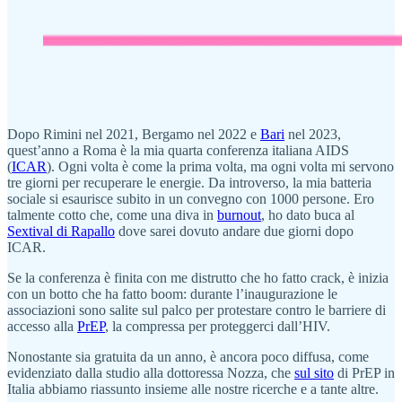
Dopo Rimini nel 2021, Bergamo nel 2022 e
Bari
nel 2023,
quest’anno a Roma è la mia quarta conferenza italiana AIDS
(
ICAR
). Ogni volta è come la prima volta, ma ogni volta mi servono
tre giorni per recuperare le energie. Da introverso, la mia batteria
sociale si esaurisce subito in un convegno con 1000 persone. Ero
talmente cotto che, come una diva in
burnout
, ho dato buca al
Sextival di Rapallo
dove sarei dovuto andare due giorni dopo
ICAR.
Se la conferenza è finita con me distrutto che ho fatto crack, è inizia
con un botto che ha fatto boom: durante l’inaugurazione le
associazioni sono salite sul palco per protestare contro le barriere di
accesso alla
PrEP
, la compressa per proteggerci dall’HIV.
Nonostante sia gratuita da un anno, è ancora poco diffusa, come
evidenziato dalla studio alla dottoressa Nozza, che
sul sito
di PrEP in
Italia abbiamo riassunto insieme alle nostre ricerche e a tante altre.