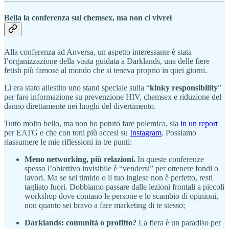
Bella la conferenza sul chemsex, ma non ci vivrei
Alla conferenza ad Anversa, un aspetto interessante è stata
l’organizzazione della visita guidata a Darklands, una delle fiere
fetish più famose al mondo che si teneva proprio in quei giorni.
Lì era stato allestito uno stand speciale sulla “
kinky responsibility
”
per fare informazione su prevenzione HIV, chemsex e riduzione del
danno direttamente nei luoghi del divertimento.
Tutto molto bello, ma non ho potuto fare polemica, sia
in un report
per EATG e che con toni più accesi su
Instagram
. Possiamo
riassumere le mie riflessioni in tre punti:
Meno networking, più relazioni.
In queste conferenze
spesso l’obiettivo invisibile è “vendersi” per ottenere fondi o
lavori. Ma se sei timido o il tuo inglese non è perfetto, resti
tagliato fuori. Dobbiamo passare dalle lezioni frontali a piccoli
workshop dove contano le persone e lo scambio di opinioni,
non quanto sei bravo a fare marketing di te stesso;
Darklands: comunità o profitto?
La fiera è un paradiso per