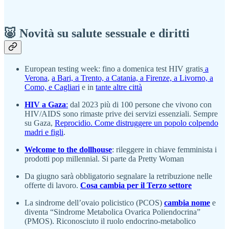
🐷 Novità su salute sessuale e diritti
European testing week: fino a domenica test HIV gratis
a
Verona
,
a Bari, a Trento, a Catania, a Firenze, a Livorno, a
Como, e Cagliari
e in
tante altre città
HIV a Gaza
:
dal 2023 più di 100 persone che vivono con
HIV/AIDS sono rimaste prive dei servizi essenziali. Sempre
su Gaza,
Reprocidio. Come distruggere un popolo colpendo
madri e figli
.
Welcome to the dollhouse
: rileggere in chiave femminista i
prodotti pop millennial. Si parte da Pretty Woman
Da giugno sarà obbligatorio segnalare la retribuzione nelle
offerte di lavoro.
Cosa cambia per il Terzo settore
La sindrome dell’ovaio policistico (PCOS)
cambia nome
e
diventa “Sindrome Metabolica Ovarica Poliendocrina”
(PMOS). Riconosciuto il ruolo endocrino-metabolico