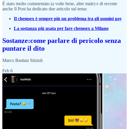
È stato molto commentato (a volte bene, altre male) e di recente
anche Il Post ha dedicato due articolo sul tema:
Il chemsex è sempre più un problema tra gli uomini gay
La sostanza più usata per fare chemsex a Milano
Sostanze:come parlare di pericolo senza
puntare il dito
Marco Bastian Stizioli
·
Feb 6