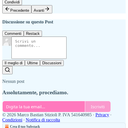
Condividi
Precedente
Avanti
Discussione su questo Post
Commenti
Restack
Il meglio di
Ultime
Discussioni
Nessun post
Assolutamente, procediamo.
Iscriviti
© 2026 Marco Bastian Stizioli P. IVA 541640985
·
Privacy
∙
Condizioni
∙
Notifica di raccolta
Crea il tuo Substack