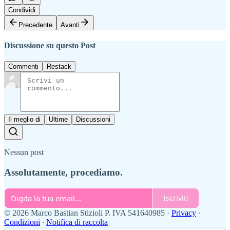
Condividi
Precedente
Avanti
Discussione su questo Post
Commenti
Restack
Il meglio di
Ultime
Discussioni
Nessun post
Assolutamente, procediamo.
Iscriviti
© 2026 Marco Bastian Stizioli P. IVA 541640985
·
Privacy
∙
Condizioni
∙
Notifica di raccolta