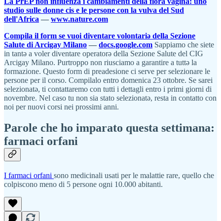
La PrEP non influenza i cambiamenti della flora vagina: uno
studio sulle donne cis e le persone con la vulva del Sud
dell'Africa
—
www.nature.com
Compila il form se vuoi diventare volontariə della Sezione
Salute di Arcigay Milano
—
docs.google.com
Sappiamo che siete
in tantə a voler diventare operatorə della Sezione Salute del CIG
Arcigay Milano. Purtroppo non riusciamo a garantire a tuttə la
formazione. Questo form di preadesione ci serve per selezionare le
persone per il corso. Compilalo entro domenica 23 ottobre. Se sarei
selezionatə, ti contattaremo con tutti i dettagli entro i primi giorni di
novembre. Nel caso tu non sia stato selezionatə, resta in contatto con
noi per nuovi corsi nei prossimi anni.
Parole che ho imparato questa settimana:
farmaci orfani
I farmaci orfani
sono medicinali usati per le malattie rare, quello che
colpiscono meno di 5 persone ogni 10.000 abitanti.