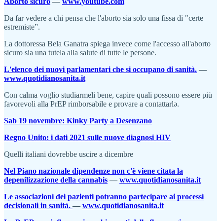
Aborto sicuro
—
www.youtube.com
Da far vedere a chi pensa che l'aborto sia solo una fissa di "certe
estremiste”.
La dottoressa Bela Ganatra spiega invece come l'accesso all'aborto
sicuro sia una tutela alla salute di tutte le persone.
L'elenco dei nuovi parlamentari che si occupano di sanità.
—
www.quotidianosanita.it
Con calma voglio studiarmeli bene, capire quali possono essere più
favorevoli alla PrEP rimborsabile e provare a contattarlə.
Sab 19 novembre: Kinky Party a Desenzano
Regno Unito: i dati 2021 sulle nuove diagnosi HIV
Quelli italiani dovrebbe uscire a dicembre
Nel Piano nazionale dipendenze non c'è viene citata la
depenilizzazione della cannabis
—
www.quotidianosanita.it
Le associazioni dei pazienti potranno partecipare ai processi
decisionali in sanità.
—
www.quotidianosanita.it