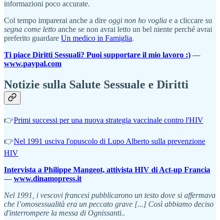
informazioni poco accurate.
Col tempo imparerai anche a dire
oggi non ho voglia
e a cliccare su
segna come letto
anche se non avrai letto un bel niente perché avrai
preferito guardare
Un medico in Famiglia
.
Ti piace Diritti Sessuali? Puoi supportare il mio lavoro :)
—
www.paypal.com
Notizie sulla Salute Sessuale e Diritti
👉
Primi successi per una nuova strategia vaccinale contro l'HIV
👉
Nel 1991 usciva l'opuscolo di Lupo Alberto sulla prevenzione
HIV
Intervista a Philippe Mangeot, attivista HIV di Act-up Francia
—
www.dinamopress.it
Nel 1991, i vescovi francesi pubblicarono un testo dove si affermava
che l’omosessualità era un peccato grave [...] Così abbiamo deciso
d'interrompere la messa di Ognissanti..