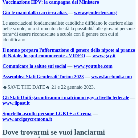
Vaccinazione HPV: la campagna del Ministero
Giù le mani dalla carriera alias
—
www.genderlens.org
Le associazioni fondamentaliste cattoliche diffidano le carriere alias
nelle scuole, uno strumento che dà la possibilità alle giovani persone
trans*di essere riconosciute a scuola con il genere con cui si
identificano.
Il nonno prepara l'affermazione di genere dellə nipote al pranzo
di Natale, lo spot commovente - VIDEO
—
www.gay.it
Comunicare la salute sui social
—
www.youtube.com
Assemblea Stati Genderali Torino 2023
—
www.facebook.com
🔥SAVE THE DATE🔥 21 e 22 gennaio 2023.
Gli Stati Uniti garantiranno i matrimoni gay a livello federale
—
www.ilpost.it
Sportello ascolto persone LGBT+ a Crema
—
www.arcigaycremona.it
Dove trovarmi se vuoi lanciarmi