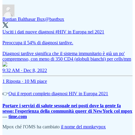
Bastian Balthasar Bux
@bastbux
Usciti i dati nuove diagnosi
#HIV
in Europa nel 2021
Preoccupa il 54% di diagnosi tardive.
Diagnosi tardive significa che il sistema immunitario è già un po'
compremesso, con meno di 350 CD4 (globuli bianchi) per cells/mm
9:32 AM · Dec 8, 2022
1 Riposta
·
10 Mi piace
👉
Qui il report completo diagnosi HIV in Europa 2021
Portare i servizi di salute sessuale nei posti dove la gente fa
sesso: l'esperienza della communità queer di NewYork col mpox
—
time.com
Mpox ché l'OMS ha cambiato
il nome del monkeypox